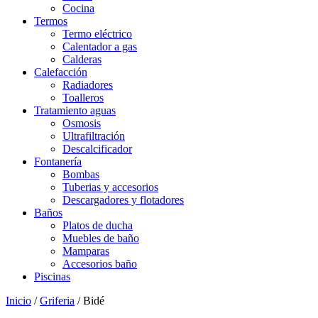
Cocina
Termos
Termo eléctrico
Calentador a gas
Calderas
Calefacción
Radiadores
Toalleros
Tratamiento aguas
Osmosis
Ultrafiltración
Descalcificador
Fontanería
Bombas
Tuberias y accesorios
Descargadores y flotadores
Baños
Platos de ducha
Muebles de baño
Mamparas
Accesorios baño
Piscinas
Inicio
/
Griferia
/ Bidé