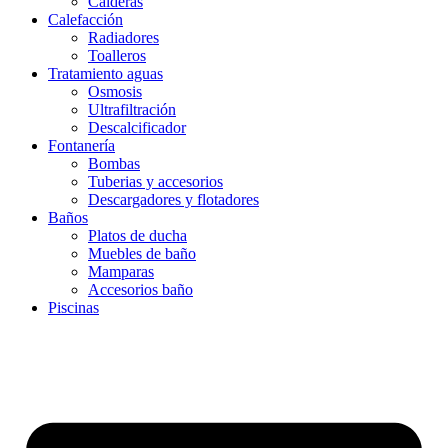
Calderas
Calefacción
Radiadores
Toalleros
Tratamiento aguas
Osmosis
Ultrafiltración
Descalcificador
Fontanería
Bombas
Tuberias y accesorios
Descargadores y flotadores
Baños
Platos de ducha
Muebles de baño
Mamparas
Accesorios baño
Piscinas