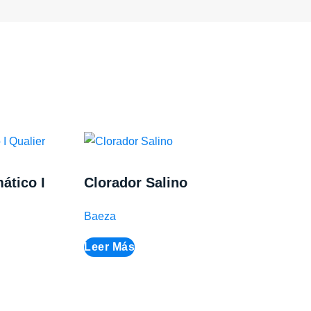
ático I
Clorador Salino
Baeza
Leer Más