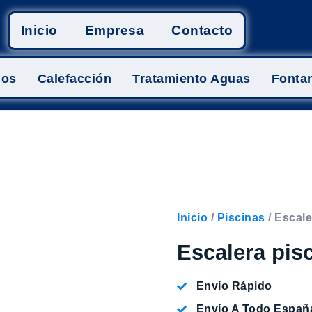
Inicio
Empresa
Contacto
mos
Calefacción
Tratamiento Aguas
Fontan
Inicio
/
Piscinas
/ Escale
Escalera pis
Envío Rápido
Envío A Todo Españ