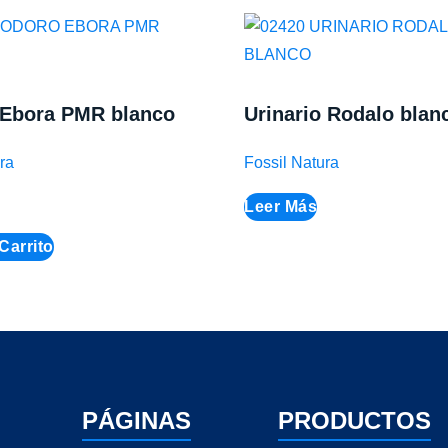
 Ebora PMR blanco
Urinario Rodalo blan
ra
Fossil Natura
Leer Más
Carrito
PÁGINAS
PRODUCTOS