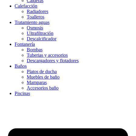
Calderas
Calefacción
Radiadores
Toalleros
Tratamiento aguas
Osmosis
Ultrafiltración
Descalcificador
Fontanería
Bombas
Tuberias y accesorios
Descargadores y flotadores
Baños
Platos de ducha
Muebles de baño
Mamparas
Accesorios baño
Piscinas