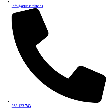
info@aquasatelite.es
868 123 743