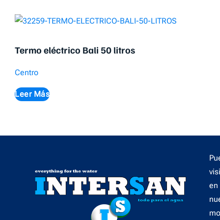
Termo eléctrico Bali 50 litros
Centro
Leer Más
Pu
vis
en
nu
mo