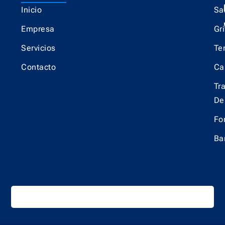
Inicio
Sa
Empresa
Gri
Servicios
Te
Contacto
Ca
Tr
De
Fo
Ba