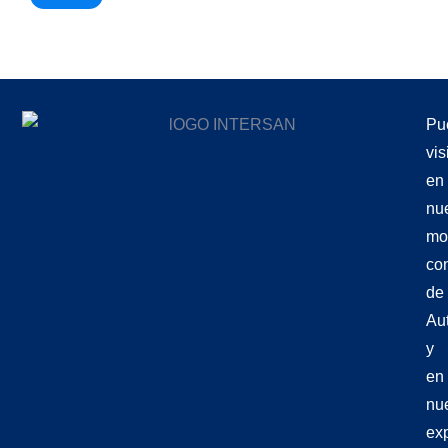
Pu
vis
en
nu
mo
co
de
Aut
y
en
nu
exp