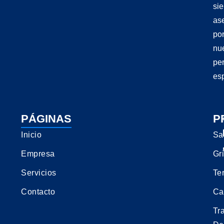
si
as
po
nu
pe
esp
PÁGINAS
P
Inicio
Sa
Empresa
Gri
Servicios
Te
Contacto
Ca
Tr