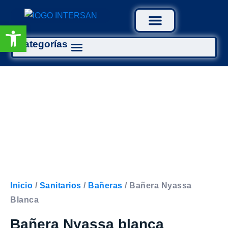
Abrir barra de herramientas
Categorías
Tratamiento Aguas
Inicio
/
Sanitarios
/
Bañeras
/ Bañera Nyassa
Blanca
Bañera Nyassa blanca