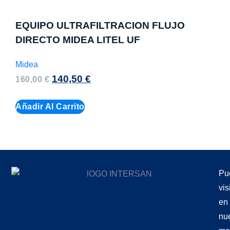
EQUIPO ULTRAFILTRACION FLUJO
DIRECTO MIDEA LITEL UF
Midea
140,50
€
160,00
€
Añadir Al Carrito
Pu
vis
en
nu