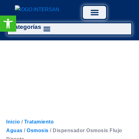
Abrir barra de herramientas
Categorías
Tratamiento Aguas
Inicio
/
Tratamiento
Aguas
/
Osmosis
/ Dispensador Osmosis Flujo