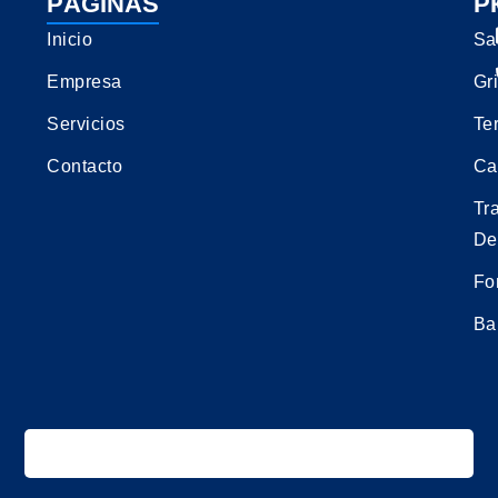
PÁGINAS
P
Inicio
Sa
Empresa
Gri
Servicios
Te
Contacto
Ca
Tr
De
Fo
Ba