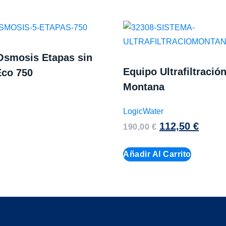
Osmosis Etapas sin
Equipo Ultrafiltració
co 750
Montana
LogicWater
112,50
€
190,00
€
Añadir Al Carrito