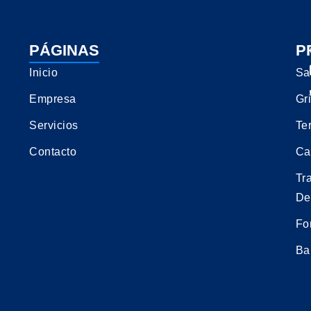
PÁGINAS
P
Inicio
Sa
Empresa
Gri
Servicios
Te
Contacto
Ca
Tr
De
Fo
Ba