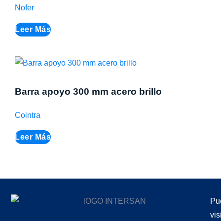
Nofer
Leer Más
Barra apoyo 300 mm acero brillo
Cointra
Leer Más
Pu
vis