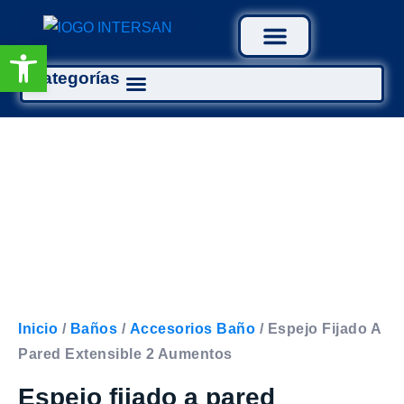
Abrir barra de herramientas
Categorías
Tratamiento Aguas
Inicio
/
Baños
/
Accesorios Baño
/ Espejo Fijado A
Pared Extensible 2 Aumentos
Espejo fijado a pared