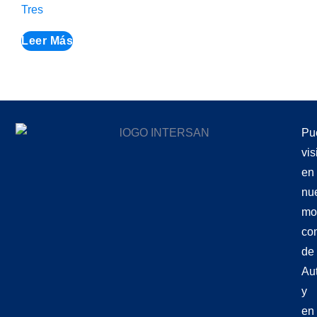
Tres
Leer Más
Pu
vis
en
nu
mo
co
de
Aut
y
en