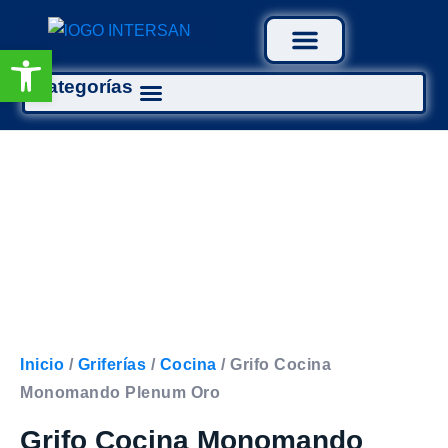
Abrir barra de herramientas
Categorías
Tratamiento Aguas
Inicio
/
Griferías
/
Cocina
/ Grifo Cocina
Monomando Plenum Oro
Grifo Cocina Monomando