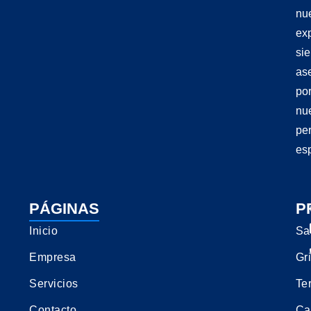
nu
exp
si
as
po
nu
pe
esp
PÁGINAS
P
Inicio
Sa
Empresa
Gri
Servicios
Te
Contacto
Ca