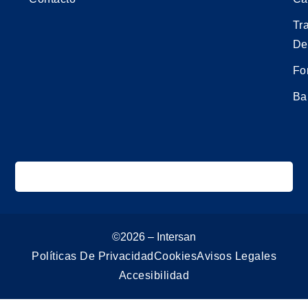
Tr
De
Fo
Ba
©2026 – Intersan
Políticas De Privacidad
Cookies
Avisos Legales
Accesibilidad