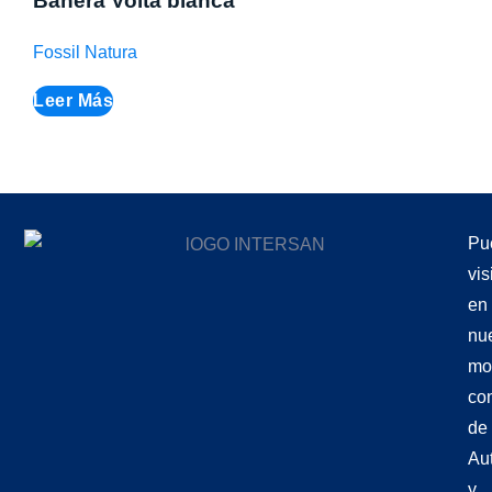
Bañera Volta blanca
Fossil Natura
Leer Más
Pu
vis
en
nu
mo
co
de
Aut
y