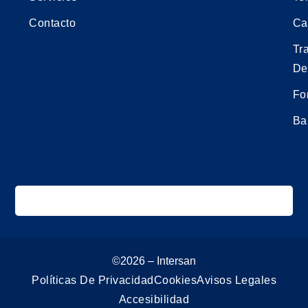
Contacto
Ca
Tr
De
Fo
Ba
©2026 – Intersan
Políticas De Privacidad
Cookies
Avisos Legales
Accesibilidad