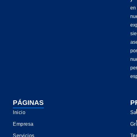
en
nu
exp
si
as
po
nu
pe
esp
PÁGINAS
P
Inicio
Sa
Empresa
Gri
Servicios
Te