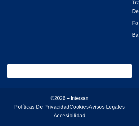
Tr
De
Fo
Ba
©2026 – Intersan
Políticas De Privacidad
Cookies
Avisos Legales
Accesibilidad