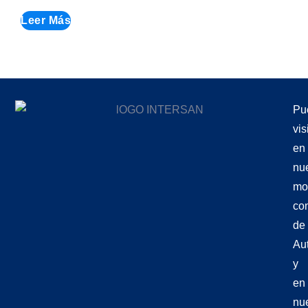
Leer Más
Pu
vis
en
nu
mo
co
de
Aut
y
en
nu