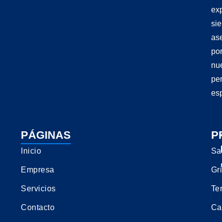
exp
si
as
po
nu
pe
esp
PÁGINAS
P
Inicio
Sa
Empresa
Gri
Servicios
Te
Contacto
Ca