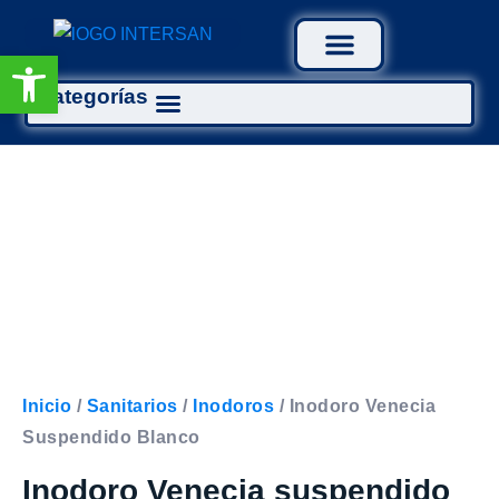
Abrir barra de herramientas
Categorías
Tratamiento Aguas
Inicio
/
Sanitarios
/
Inodoros
/ Inodoro Venecia
Suspendido Blanco
Inodoro Venecia suspendido