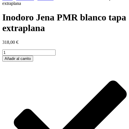
extraplana
Inodoro Jena PMR blanco tapa
extraplana
318,00
€
Inodoro
Jena
Añadir al carrito
PMR
blanco
tapa
extraplana
cantidad