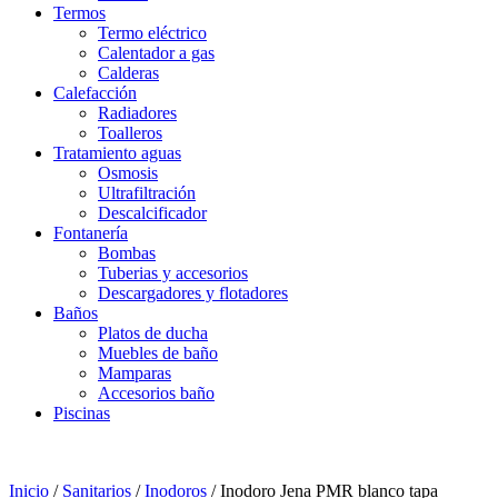
Termos
Termo eléctrico
Calentador a gas
Calderas
Calefacción
Radiadores
Toalleros
Tratamiento aguas
Osmosis
Ultrafiltración
Descalcificador
Fontanería
Bombas
Tuberias y accesorios
Descargadores y flotadores
Baños
Platos de ducha
Muebles de baño
Mamparas
Accesorios baño
Piscinas
Inicio
/
Sanitarios
/
Inodoros
/ Inodoro Jena PMR blanco tapa