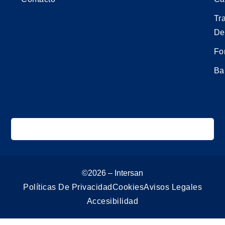
Tr
De
Fo
Ba
©2026 – Intersan
Políticas De Privacidad
Cookies
Avisos Legales
Accesibilidad