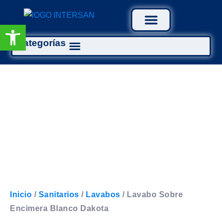
Abrir barra de herramientas
Categorías
Tratamiento Aguas
Inicio
/
Sanitarios
/
Lavabos
/ Lavabo Sobre
Encimera Blanco Dakota