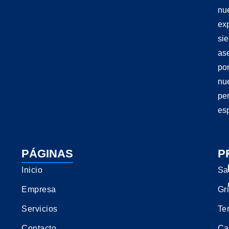
nu
exp
si
as
po
nu
pe
esp
PÁGINAS
P
Inicio
Sa
Empresa
Gri
Servicios
Te
Contacto
Ca