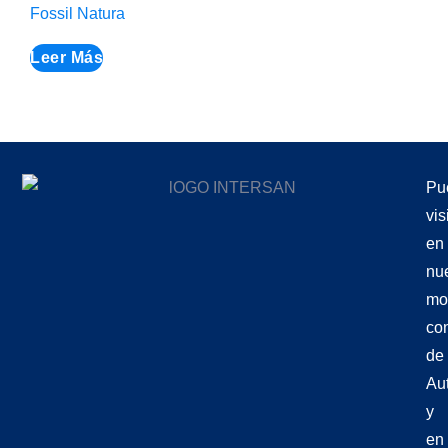
Fossil Natura
Leer Más
Pu
vis
en
nu
mo
co
de
Aut
y
en