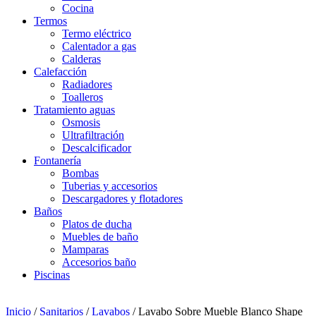
Cocina
Termos
Termo eléctrico
Calentador a gas
Calderas
Calefacción
Radiadores
Toalleros
Tratamiento aguas
Osmosis
Ultrafiltración
Descalcificador
Fontanería
Bombas
Tuberias y accesorios
Descargadores y flotadores
Baños
Platos de ducha
Muebles de baño
Mamparas
Accesorios baño
Piscinas
Inicio
/
Sanitarios
/
Lavabos
/ Lavabo Sobre Mueble Blanco Shape