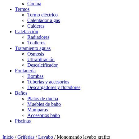
Cocina
Termos
Termo eléctrico
Calentador a gas
Calderas
Calefacción
Radiadores
Toalleros
Tratamiento aguas
Osmosis
Ultrafiltración
Descalcificador
Fontanería
Bombas
Tuberias y accesorios
Descargadores y flotadores
Baños
Platos de ducha
Muebles de baño
Mamparas
Accesorios baño
Piscinas
Inicio
/
Griferías
/
Lavabo
/ Monomando lavabo grafito