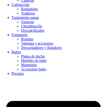
Calderas
Calefacción
Radiadores
Toalleros
Tratamiento aguas
Osmosis
Ultrafiltración
Descalcificador
Fontanería
Bombas
Tuberias y accesorios
Descargadores y flotadores
Baños
Platos de ducha
Muebles de baño
Mamparas
Accesorios baño
Piscinas