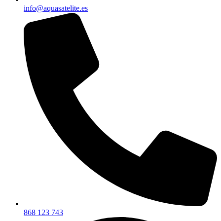
info@aquasatelite.es
868 123 743