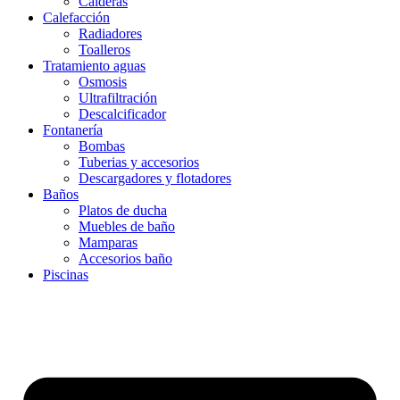
Calderas
Calefacción
Radiadores
Toalleros
Tratamiento aguas
Osmosis
Ultrafiltración
Descalcificador
Fontanería
Bombas
Tuberias y accesorios
Descargadores y flotadores
Baños
Platos de ducha
Muebles de baño
Mamparas
Accesorios baño
Piscinas