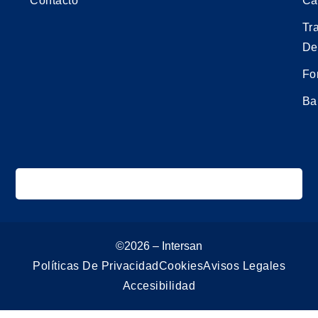
Contacto
Ca
Tr
De
Fo
Ba
©2026 – Intersan
Políticas De Privacidad
Cookies
Avisos Legales
Accesibilidad