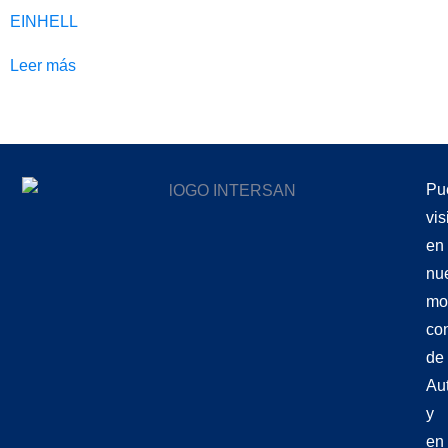
EINHELL
Leer más
Pu
vis
en
nu
mo
co
de
Aut
y
en