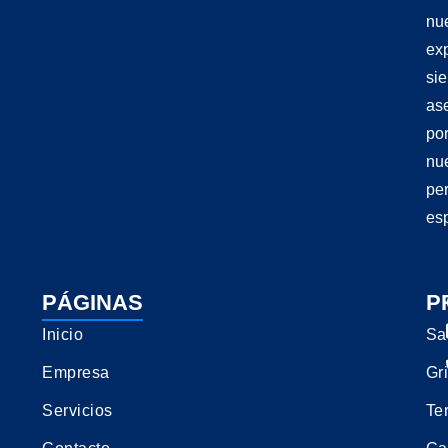
nu
exp
si
as
po
nu
pe
esp
PÁGINAS
P
Inicio
Sa
Empresa
Gri
Servicios
Te