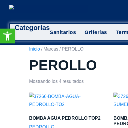
Categorías
Abrir barra de herramientas
Sanitarios
Griferías
Ter
Inicio
/ Marcas / PEROLLO
PEROLLO
Mostrando los 4 resultados
BOMBA AGUA PEDROLLO TOP2
BOMB
PEDR
PEDROLLO