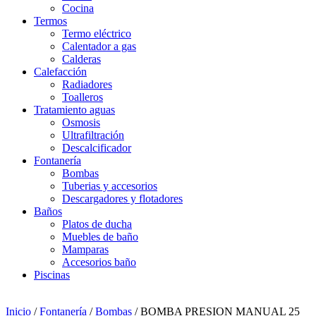
Cocina
Termos
Termo eléctrico
Calentador a gas
Calderas
Calefacción
Radiadores
Toalleros
Tratamiento aguas
Osmosis
Ultrafiltración
Descalcificador
Fontanería
Bombas
Tuberias y accesorios
Descargadores y flotadores
Baños
Platos de ducha
Muebles de baño
Mamparas
Accesorios baño
Piscinas
Inicio
/
Fontanería
/
Bombas
/ BOMBA PRESION MANUAL 25