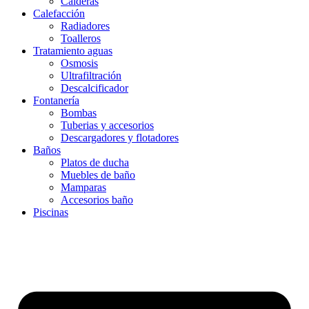
Calderas
Calefacción
Radiadores
Toalleros
Tratamiento aguas
Osmosis
Ultrafiltración
Descalcificador
Fontanería
Bombas
Tuberias y accesorios
Descargadores y flotadores
Baños
Platos de ducha
Muebles de baño
Mamparas
Accesorios baño
Piscinas