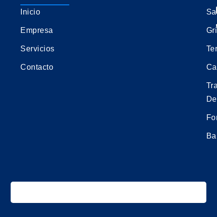
Inicio
Sa
Empresa
Gri
Servicios
Te
Contacto
Ca
Tr
De
Fo
Ba