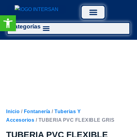
Abrir barra de herramientas
Categorías
Tratamiento Aguas
Inicio
/
Fontanería
/
Tuberias Y
Accesorios
/ TUBERIA PVC FLEXIBLE GRIS
TUBERIA PVC FLEXIBLE