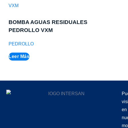
BOMBA AGUAS RESIDUALES
PEDROLLO VXM
PEDROLLO
Leer Más
Pu
vis
en
nu
mo