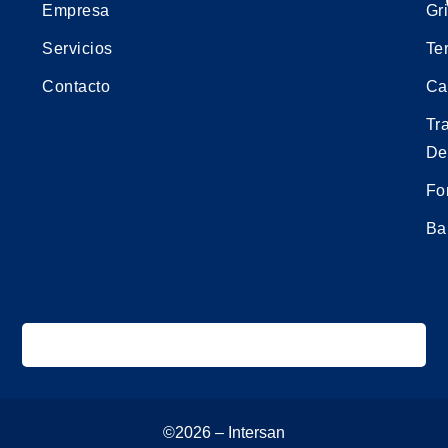
Empresa
Gri
Servicios
Te
Contacto
Ca
Tr
De
Fo
Ba
©2026 – Intersan