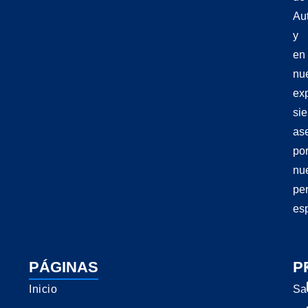
Aut
y
en
nu
exp
si
as
po
nu
pe
esp
PÁGINAS
P
Inicio
Sa