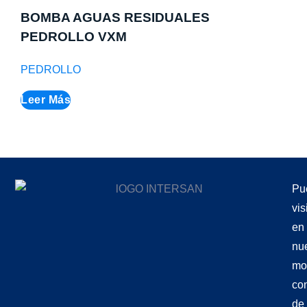
BOMBA AGUAS RESIDUALES
PEDROLLO VXM
PEDROLLO
Leer Más
Pu
vis
en
nu
mo
co
de