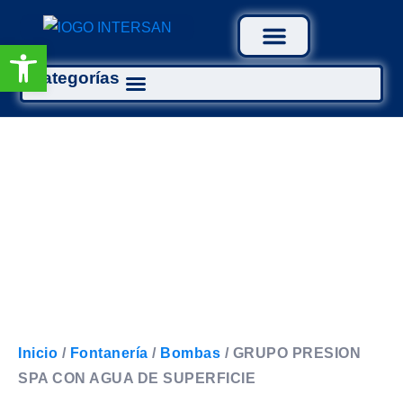
Abrir barra de herramientas
Categorías
Tratamiento Aguas
Inicio
/
Fontanería
/
Bombas
/ GRUPO PRESION
SPA CON AGUA DE SUPERFICIE