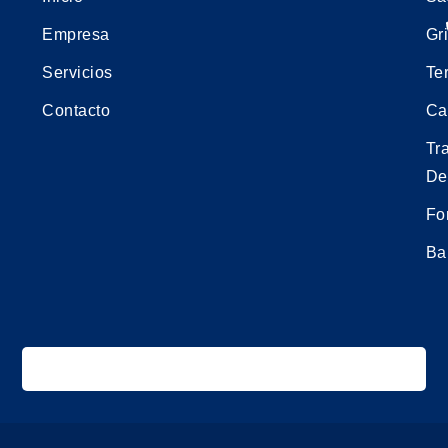
Empresa
Gri
Servicios
Te
Contacto
Ca
Tr
De
Fo
Ba