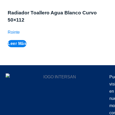
Radiador Toallero Agua Blanco Curvo
50×112
Rointe
Leer Más
Pu
vis
en
nu
mo
co