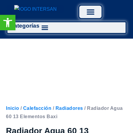
Abrir barra de herramientas
Categorías
Tratamiento Aguas
Inicio
/
Calefacción
/
Radiadores
/ Radiador Agua
60 13 Elementos Baxi
Radiador Agua 60 13