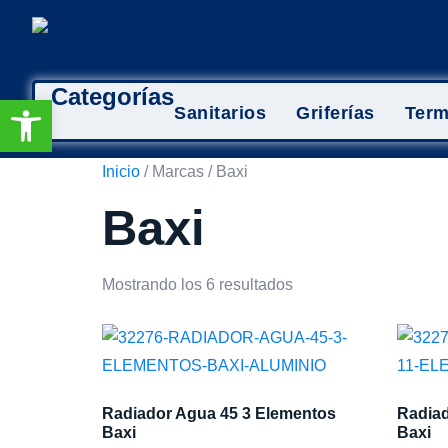
Categorías
Abrir barra de herramientas
Sanitarios
Griferías
Ter
Inicio
/ Marcas / Baxi
Baxi
Mostrando los 6 resultados
Radiador Agua 45 3 Elementos
Radiad
Baxi
Baxi