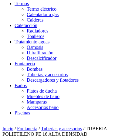
Termos
Termo eléctrico
Calentador a gas
Calderas
Calefacción
Radiadores
Toalleros
Tratamiento aguas
Osmosis
Ultrafiltración
Descalcificador
Fontanería
Bombas
Tuberias y accesorios
Descargadores y flotadores
Baños
Platos de ducha
Muebles de baño
Mamparas
Accesorios baño
Piscinas
Inicio
/
Fontanería
/
Tuberias y accesorios
/ TUBERIA
POLIETILENO PE 16 ALTA DENSIDAD