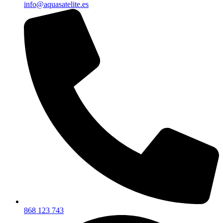
info@aquasatelite.es
868 123 743