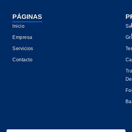
PÁGINAS
P
Inicio
Sa
Empresa
Gri
Servicios
Te
Contacto
Ca
Tr
De
Fo
Ba