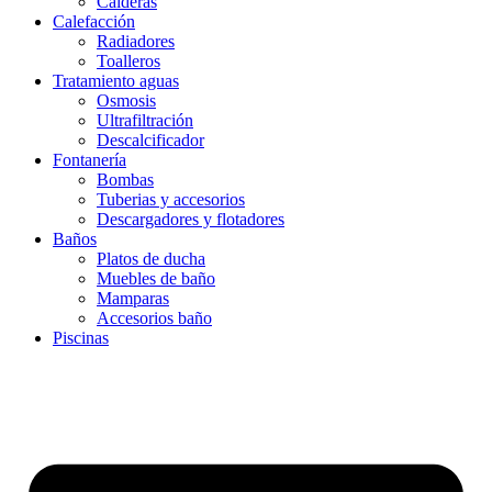
Calderas
Calefacción
Radiadores
Toalleros
Tratamiento aguas
Osmosis
Ultrafiltración
Descalcificador
Fontanería
Bombas
Tuberias y accesorios
Descargadores y flotadores
Baños
Platos de ducha
Muebles de baño
Mamparas
Accesorios baño
Piscinas