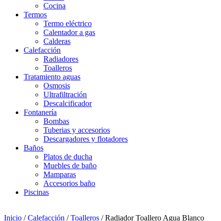
Cocina
Termos
Termo eléctrico
Calentador a gas
Calderas
Calefacción
Radiadores
Toalleros
Tratamiento aguas
Osmosis
Ultrafiltración
Descalcificador
Fontanería
Bombas
Tuberias y accesorios
Descargadores y flotadores
Baños
Platos de ducha
Muebles de baño
Mamparas
Accesorios baño
Piscinas
Inicio
/
Calefacción
/
Toalleros
/ Radiador Toallero Agua Blanco