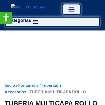
Abrir barra de herramientas
Categorías
Tratamiento Aguas
Inicio
/
Fontanería
/
Tuberias Y
Accesorios
/ TUBERIA MULTICAPA ROLLO
TUBERIA MULTICAPA ROLLO