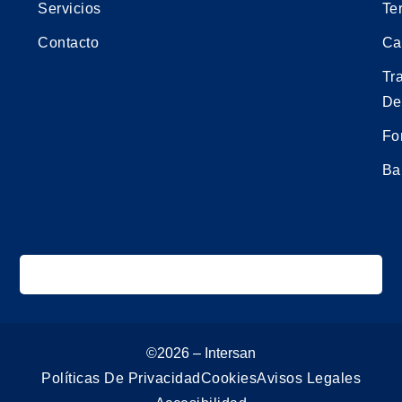
Servicios
Te
Contacto
Ca
Tr
De
Fo
Ba
©2026 – Intersan
Políticas De Privacidad
Cookies
Avisos Legales