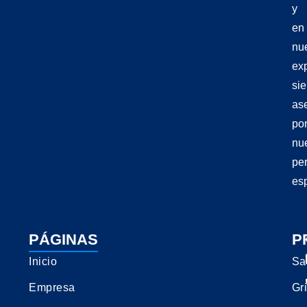
y
en
nu
exp
si
as
po
nu
pe
esp
PÁGINAS
P
Inicio
Sa
Empresa
Gri