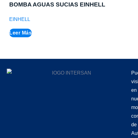
BOMBA AGUAS SUCIAS EINHELL
EINHELL
Leer Más
Pu
vis
en
nu
mo
co
de
Aut